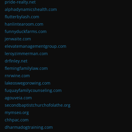
pride-realty.net
alphadynamicshealth.com
flutterbylash.com
hanlintearoom.com
funnyduckfarms.com
jenwaite.com
elevatemanagementgroup.com
leroyzimmerman.com
drfinley.net
flemingfamilylaw.com
rnrwine.com
lakeoswegorowing.com
fuquayfamilycounseling.com
agouveia.com
secondbaptistchurchofolathe.org
mymseo.org
chhpac.com
dharmadogtraining.com