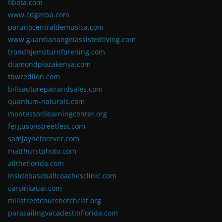
fibota.com
www.cdgerba.com
parunocentraldemusica.com
www.guardianangelassistedliving.com
trondhjemsturnforening.com
diamondplazakenya.com
tbwredlion.com
billsautorepairandsales.com
quantum-naturals.com
montessorilearningcenter.org
fergusonstreetfest.com
samjayneforever.com
matthurstphoto.com
alltheflorida.com
insidebaseballcoachesclinic.com
carsinkauai.com
millstreetchurchofchrist.org
parasailingvacadestinflorida.com