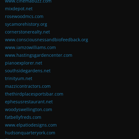
www.cinemabuzz.com
mixdepot.net
rosewoodmcs.com
sycamorehistory.org
cornerstonerealty.net
www.consciousnessandbiofeedback.org
www.iamzowilliams.com
www.hastingsgardencenter.com
pianoexplorer.net
southsidegardens.net
trinityum.net
mazzicontractors.com
thethirdplacesportsbar.com
ephesusrestaurant.net
woodyswellington.com
fatbellyfreds.com
www.elpatiodesigns.com
hudsonquarteryork.com