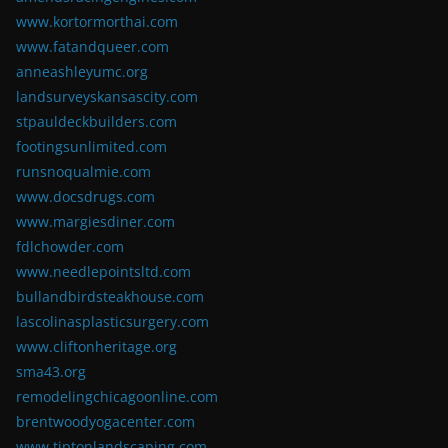
www.kortormorthai.com
www.fatandqueer.com
anneashleyumc.org
landsurveyskansascity.com
stpauldeckbuilders.com
footingsunlimited.com
runsnoqualmie.com
www.docsdrugs.com
www.margiesdiner.com
fdlchowder.com
www.needlepointsltd.com
bullandbirdsteakhouse.com
lascolinasplasticsurgery.com
www.cliftonheritage.org
sma43.org
remodelingchicagoonline.com
brentwoodyogacenter.com
www.tiptonlandscaping.com