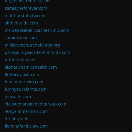
fergusonstreetfest.com
samjayneforever.com
matthurstphoto.com
alltheflorida.com
insidebaseballcoachesclinic.com
carsinkauai.com
millstreetchurchofchrist.org
parasailingvacadestinflorida.com
pride-realty.net
alphadynamicshealth.com
flutterbylash.com
hanlintearoom.com
funnyduckfarms.com
jenwaite.com
elevatemanagementgroup.com
leroyzimmerman.com
drfinley.net
flemingfamilylaw.com