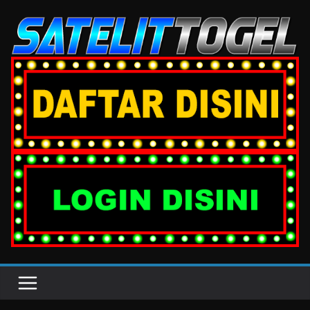
Skip
to
content