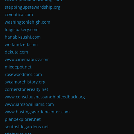
steppingupstewardship.org
ccvoptica.com
washingtonlehigh.com
luigisbakery.com
hanabi-sushi.com
wolfandzed.com
dekuta.com
www.cinemabuzz.com
mixdepot.net
rosewoodmcs.com
sycamorehistory.org
cornerstonerealty.net
www.consciousnessandbiofeedback.org
www.iamzowilliams.com
www.hastingsgardencenter.com
pianoexplorer.net
southsidegardens.net