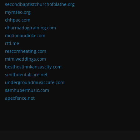
secondbaptistchurchofolathe.org
mymseo.org
chhpac.com
dharmadogtraining.com
motionaudiotx.com
rttl.me
rescomheating.com
mimiweddings.com
besthostinnkansascity.com
smithdentalcare.net
undergroundmusiccafe.com
samhubermusic.com
apexfence.net