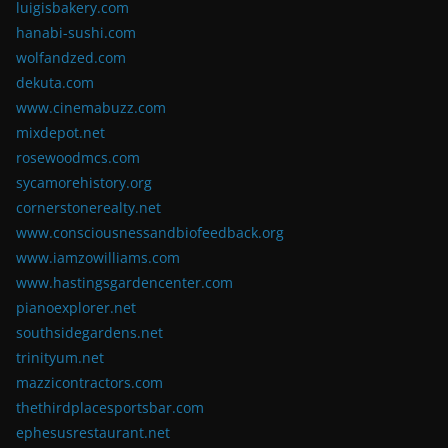
luigisbakery.com
hanabi-sushi.com
wolfandzed.com
dekuta.com
www.cinemabuzz.com
mixdepot.net
rosewoodmcs.com
sycamorehistory.org
cornerstonerealty.net
www.consciousnessandbiofeedback.org
www.iamzowilliams.com
www.hastingsgardencenter.com
pianoexplorer.net
southsidegardens.net
trinityum.net
mazzicontractors.com
thethirdplacesportsbar.com
ephesusrestaurant.net