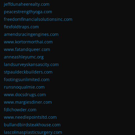
jeffdunaheerealty.com
peacestrengthyoga.com
freedomfinancialsolutionsinc.com
flexfoldtraps.com
amendsracingengines.com
www.kortormorthai.com
www.fatandqueer.com
anneashleyumc.org
landsurveyskansascity.com
stpauldeckbuilders.com
footingsunlimited.com
runsnoqualmie.com
www.docsdrugs.com
www.margiesdiner.com
fdlchowder.com
www.needlepointsltd.com
bullandbirdsteakhouse.com
lascolinasplasticsurgery.com