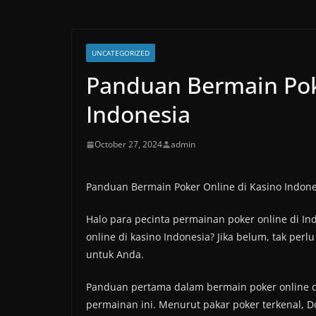
UNCATEGORIZED
Panduan Bermain Pok
Indonesia
October 27, 2024
admin
Panduan Bermain Poker Online di Kasino Indone
Halo para pecinta permainan poker online di I
online di kasino Indonesia? Jika belum, tak pe
untuk Anda.
Panduan pertama dalam bermain poker online d
permainan ini. Menurut pakar poker terkenal, 