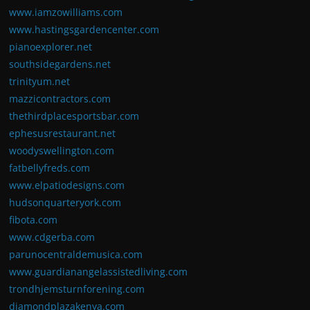
www.iamzowilliams.com
www.hastingsgardencenter.com
pianoexplorer.net
southsidegardens.net
trinityum.net
mazzicontractors.com
thethirdplacesportsbar.com
ephesusrestaurant.net
woodyswellington.com
fatbellyfreds.com
www.elpatiodesigns.com
hudsonquarteryork.com
fibota.com
www.cdgerba.com
parunocentraldemusica.com
www.guardianangelassistedliving.com
trondhjemsturnforening.com
diamondplazakenya.com