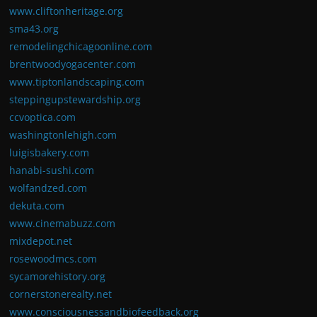
www.cliftonheritage.org
sma43.org
remodelingchicagoonline.com
brentwoodyogacenter.com
www.tiptonlandscaping.com
steppingupstewardship.org
ccvoptica.com
washingtonlehigh.com
luigisbakery.com
hanabi-sushi.com
wolfandzed.com
dekuta.com
www.cinemabuzz.com
mixdepot.net
rosewoodmcs.com
sycamorehistory.org
cornerstonerealty.net
www.consciousnessandbiofeedback.org