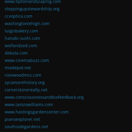
www.tiptonlandscaping.com
steppingupstewardship.org
ccvoptica.com
washingtonlehigh.com
luigisbakery.com
hanabi-sushi.com
wolfandzed.com
dekuta.com
www.cinemabuzz.com
mixdepot.net
rosewoodmcs.com
sycamorehistory.org
cornerstonerealty.net
www.consciousnessandbiofeedback.org
www.iamzowilliams.com
www.hastingsgardencenter.com
pianoexplorer.net
southsidegardens.net