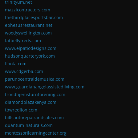
trinityum.net
mazzicontractors.com
thethirdplacesportsbar.com
ephesusrestaurant.net
woodyswellington.com
fatbellyfreds.com
www.elpatiodesigns.com
hudsonquarteryork.com
fibota.com
www.cdgerba.com
parunocentraldemusica.com
www.guardianangelassistedliving.com
trondhjemsturnforening.com
diamondplazakenya.com
tbwredlion.com
billsautorepairandsales.com
quantum-naturals.com
montessorilearningcenter.org