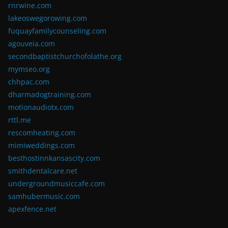
rnrwine.com
lakeoswegorowing.com
fuquayfamilycounseling.com
agouveia.com
secondbaptistchurchofolathe.org
mymseo.org
chhpac.com
dharmadogtraining.com
motionaudiotx.com
rttl.me
rescomheating.com
mimiweddings.com
besthostinnkansascity.com
smithdentalcare.net
undergroundmusiccafe.com
samhubermusic.com
apexfence.net