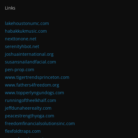
Links
lakehoustonumc.com
habakkukmusic.com
nexttonone.net
serenityhbot.net
joshuainternational.org
susansnailandfacial.com
pen-prop.com
www.tigertrendsprinceton.com
www.fathers4freedom.org
www.topperlyngundogs.com
runningoftheelkhalf.com
jeffdunaheerealty.com
peacestrengthyoga.com
freedomfinancialsolutionsinc.com
flexfoldtraps.com