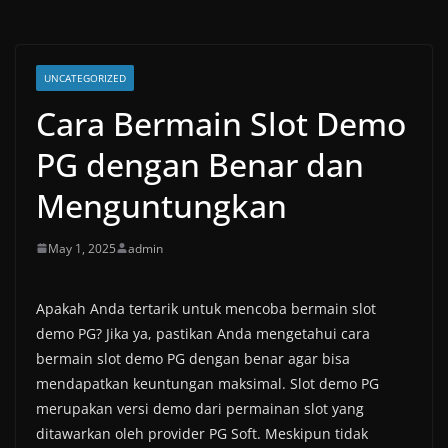
UNCATEGORIZED
Cara Bermain Slot Demo
PG dengan Benar dan
Menguntungkan
May 1, 2025
admin
Apakah Anda tertarik untuk mencoba bermain slot
demo PG? Jika ya, pastikan Anda mengetahui cara
bermain slot demo PG dengan benar agar bisa
mendapatkan keuntungan maksimal. Slot demo PG
merupakan versi demo dari permainan slot yang
ditawarkan oleh provider PG Soft. Meskipun tidak