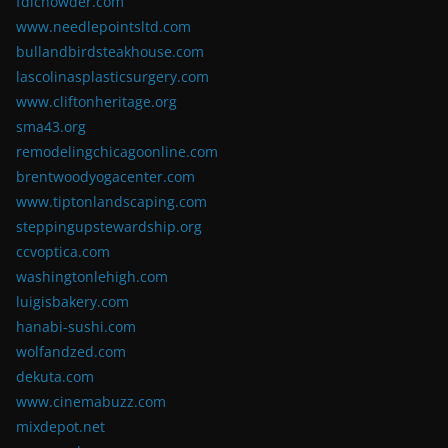
fdlchowder.com
www.needlepointsltd.com
bullandbirdsteakhouse.com
lascolinasplasticsurgery.com
www.cliftonheritage.org
sma43.org
remodelingchicagoonline.com
brentwoodyogacenter.com
www.tiptonlandscaping.com
steppingupstewardship.org
ccvoptica.com
washingtonlehigh.com
luigisbakery.com
hanabi-sushi.com
wolfandzed.com
dekuta.com
www.cinemabuzz.com
mixdepot.net