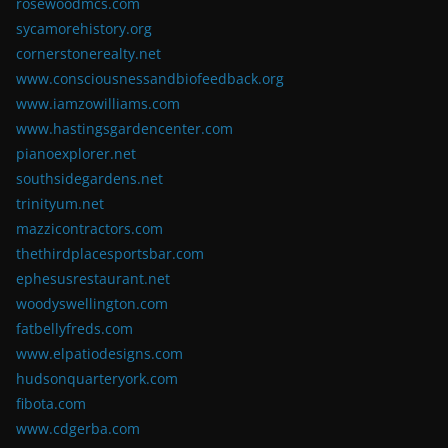
rosewoodmcs.com
sycamorehistory.org
cornerstonerealty.net
www.consciousnessandbiofeedback.org
www.iamzowilliams.com
www.hastingsgardencenter.com
pianoexplorer.net
southsidegardens.net
trinityum.net
mazzicontractors.com
thethirdplacesportsbar.com
ephesusrestaurant.net
woodyswellington.com
fatbellyfreds.com
www.elpatiodesigns.com
hudsonquarteryork.com
fibota.com
www.cdgerba.com