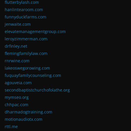
flutterbylash.com
hanlintearoom.com
funnyduckfarms.com
jenwaite.com
elevatemanagementgroup.com
leroyzimmerman.com
drfinley.net
flemingfamilylaw.com
rnrwine.com
lakeoswegorowing.com
fuquayfamilycounseling.com
agouveia.com
secondbaptistchurchofolathe.org
mymseo.org
chhpac.com
dharmadogtraining.com
motionaudiotx.com
rttl.me